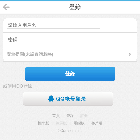
登錄
安全提問(未設置請忽略)
登錄
或使用QQ登錄
首頁
|
登錄
|
註冊
標準版
|
觸屏版
|
電腦版
|
客戶端
© Comsenz Inc.