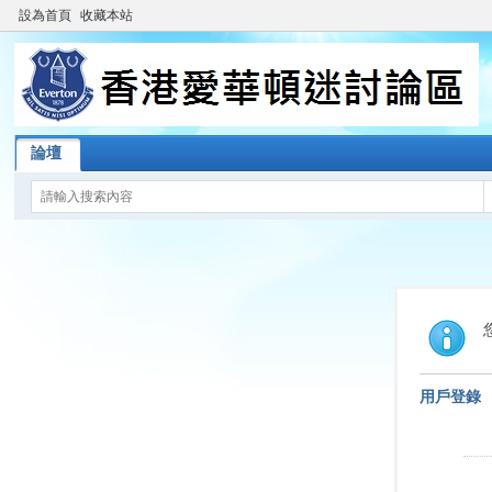
設為首頁
收藏本站
論壇
用戶登錄