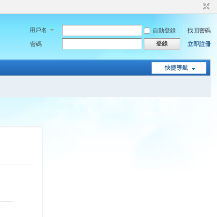
用戶名
自動登錄
找回密碼
登錄
密碼
立即註冊
快捷導航