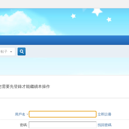
帖子
搜
索
您需要先登錄才能繼續本操作
用戶名
立即註冊
密碼:
找回密碼