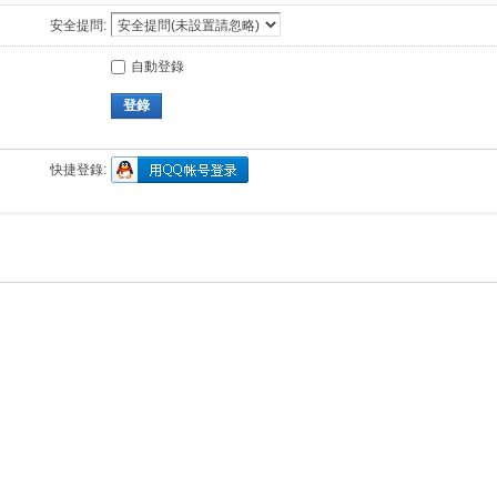
安全提問:
自動登錄
登錄
快捷登錄: