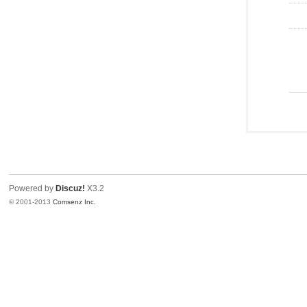
Powered by
Discuz!
X3.2
© 2001-2013
Comsenz Inc.