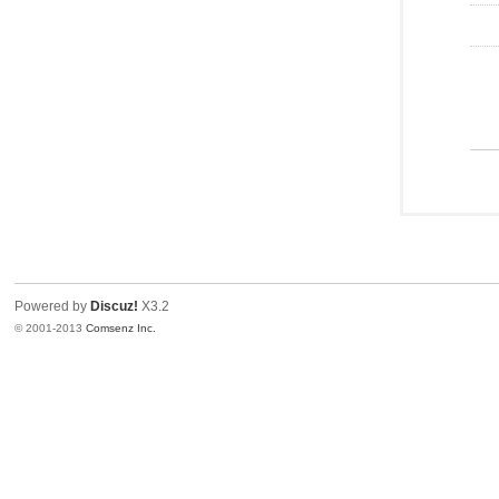
Powered by
Discuz!
X3.2
© 2001-2013
Comsenz Inc.