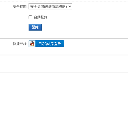
安全提問:
自動登錄
登錄
快捷登錄: