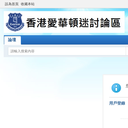
設為首頁
收藏本站
論壇
用戶登錄