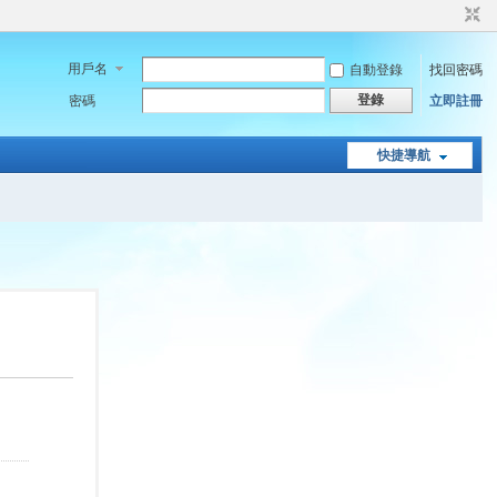
用戶名
自動登錄
找回密碼
登錄
密碼
立即註冊
快捷導航