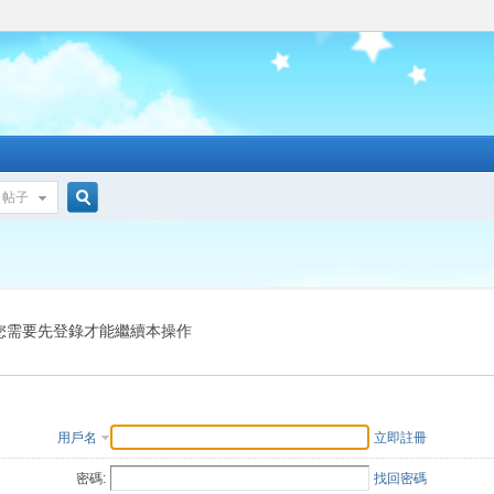
帖子
搜
索
您需要先登錄才能繼續本操作
用戶名
立即註冊
密碼:
找回密碼