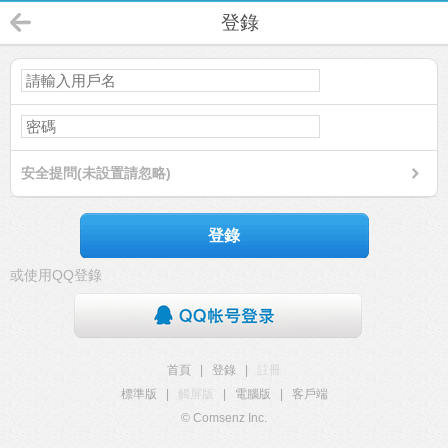
登錄
安全提問(未設置請忽略)
登錄
或使用QQ登錄
首頁
|
登錄
|
註冊
標準版
|
觸屏版
|
電腦版
|
客戶端
© Comsenz Inc.