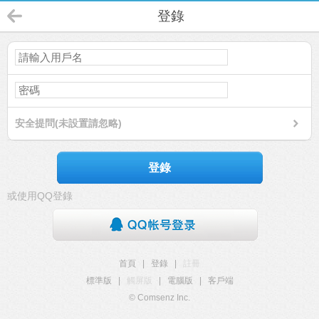
登錄
安全提問(未設置請忽略)
登錄
或使用QQ登錄
首頁
|
登錄
|
註冊
標準版
|
觸屏版
|
電腦版
|
客戶端
© Comsenz Inc.