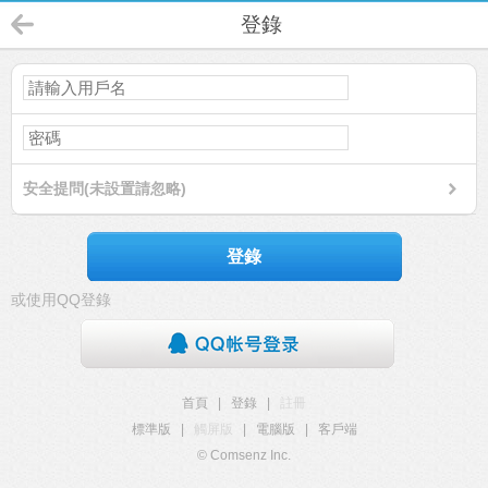
登錄
安全提問(未設置請忽略)
登錄
或使用QQ登錄
首頁
|
登錄
|
註冊
標準版
|
觸屏版
|
電腦版
|
客戶端
© Comsenz Inc.