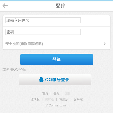
登錄
安全提問(未設置請忽略)
登錄
或使用QQ登錄
首頁
|
登錄
|
註冊
標準版
|
觸屏版
|
電腦版
|
客戶端
© Comsenz Inc.