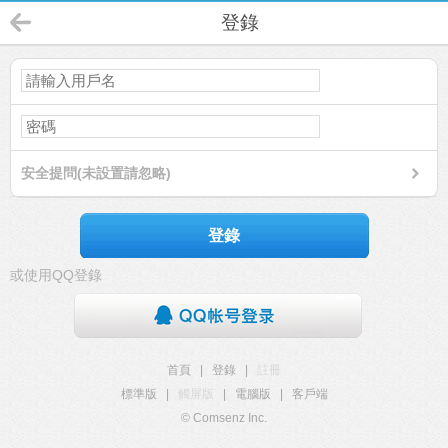
登錄
安全提問(未設置請忽略)
登錄
或使用QQ登錄
首頁
|
登錄
|
註冊
標準版
|
觸屏版
|
電腦版
|
客戶端
© Comsenz Inc.