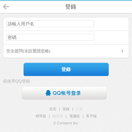
登錄
安全提問(未設置請忽略)
登錄
或使用QQ登錄
首頁
|
登錄
|
註冊
標準版
|
觸屏版
|
電腦版
|
客戶端
© Comsenz Inc.