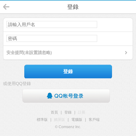
登錄
安全提問(未設置請忽略)
登錄
或使用QQ登錄
首頁
|
登錄
|
註冊
標準版
|
觸屏版
|
電腦版
|
客戶端
© Comsenz Inc.