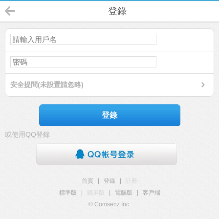
登錄
安全提問(未設置請忽略)
登錄
或使用QQ登錄
首頁
|
登錄
|
註冊
標準版
|
觸屏版
|
電腦版
|
客戶端
© Comsenz Inc.