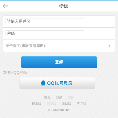
登錄
安全提問(未設置請忽略)
登錄
或使用QQ登錄
首頁
|
登錄
|
註冊
標準版
|
觸屏版
|
電腦版
|
客戶端
© Comsenz Inc.