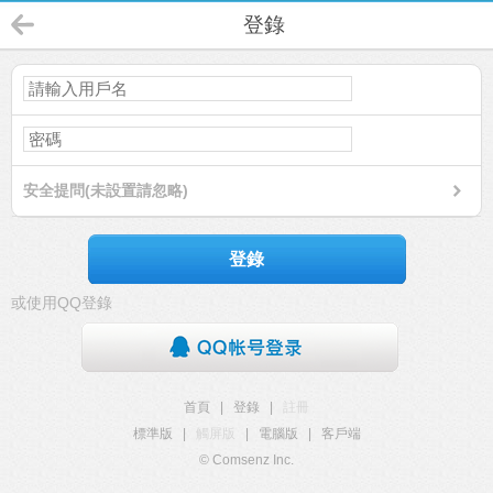
登錄
安全提問(未設置請忽略)
登錄
或使用QQ登錄
首頁
|
登錄
|
註冊
標準版
|
觸屏版
|
電腦版
|
客戶端
© Comsenz Inc.