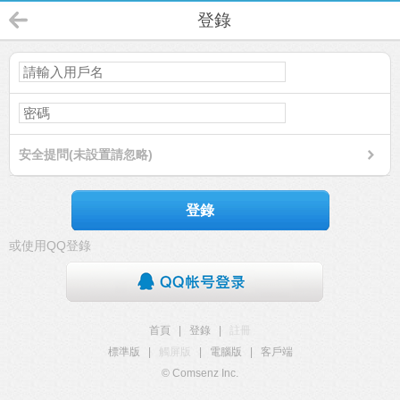
登錄
安全提問(未設置請忽略)
登錄
或使用QQ登錄
首頁
|
登錄
|
註冊
標準版
|
觸屏版
|
電腦版
|
客戶端
© Comsenz Inc.