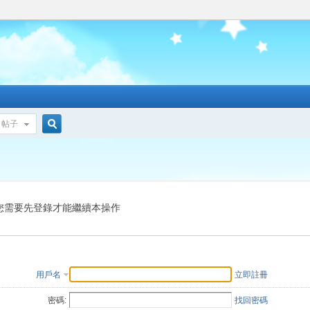
帖子
搜
索
您需要先登錄才能繼續本操作
用戶名
立即註冊
密碼:
找回密碼