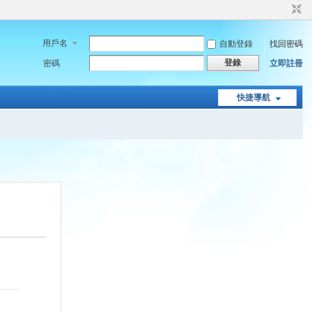
用戶名
自動登錄
找回密碼
登錄
密碼
立即註冊
快捷導航