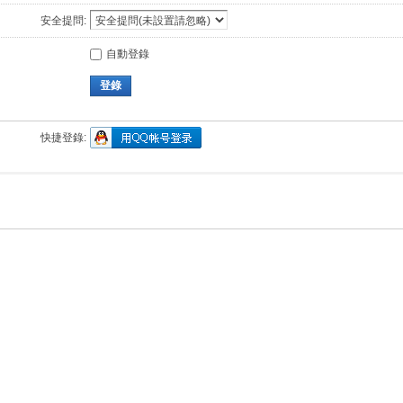
安全提問:
自動登錄
登錄
快捷登錄: