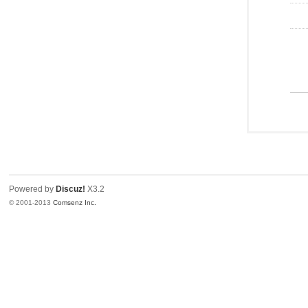
Powered by
Discuz!
X3.2
© 2001-2013
Comsenz Inc.