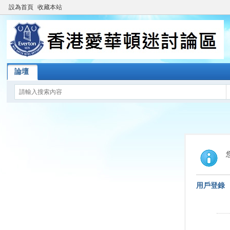
設為首頁
收藏本站
論壇
用戶登錄