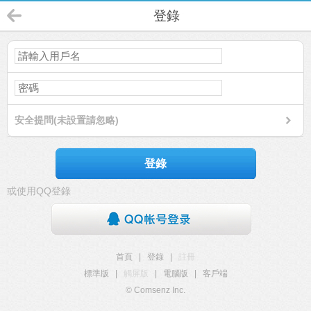
登錄
安全提問(未設置請忽略)
登錄
或使用QQ登錄
首頁
|
登錄
|
註冊
標準版
|
觸屏版
|
電腦版
|
客戶端
© Comsenz Inc.