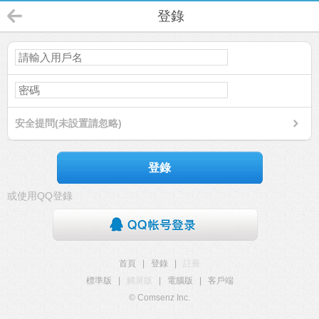
登錄
安全提問(未設置請忽略)
登錄
或使用QQ登錄
首頁
|
登錄
|
註冊
標準版
|
觸屏版
|
電腦版
|
客戶端
© Comsenz Inc.