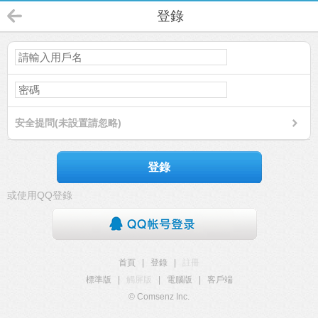
登錄
安全提問(未設置請忽略)
登錄
或使用QQ登錄
首頁
|
登錄
|
註冊
標準版
|
觸屏版
|
電腦版
|
客戶端
© Comsenz Inc.