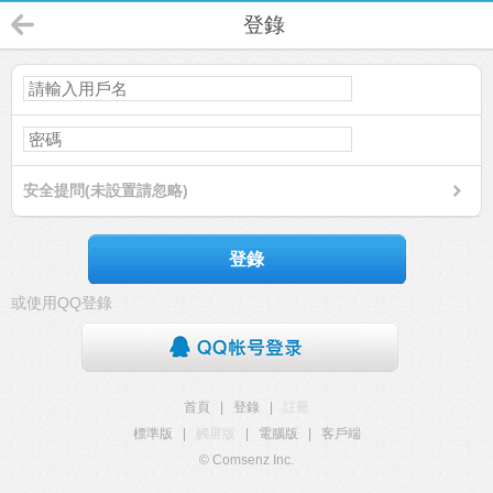
登錄
安全提問(未設置請忽略)
登錄
或使用QQ登錄
首頁
|
登錄
|
註冊
標準版
|
觸屏版
|
電腦版
|
客戶端
© Comsenz Inc.