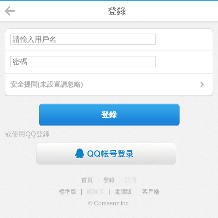
登錄
安全提問(未設置請忽略)
登錄
或使用QQ登錄
首頁
|
登錄
|
註冊
標準版
|
觸屏版
|
電腦版
|
客戶端
© Comsenz Inc.