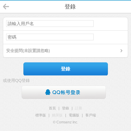
登錄
安全提問(未設置請忽略)
登錄
或使用QQ登錄
首頁
|
登錄
|
註冊
標準版
|
觸屏版
|
電腦版
|
客戶端
© Comsenz Inc.