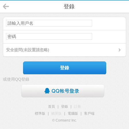
登錄
安全提問(未設置請忽略)
登錄
或使用QQ登錄
首頁
|
登錄
|
註冊
標準版
|
觸屏版
|
電腦版
|
客戶端
© Comsenz Inc.