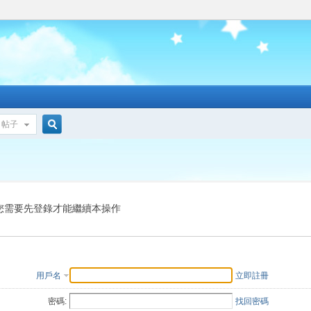
帖子
搜
索
您需要先登錄才能繼續本操作
用戶名
立即註冊
密碼:
找回密碼