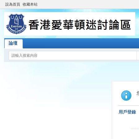
設為首頁
收藏本站
論壇
用戶登錄