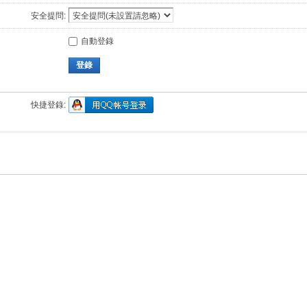
安全提問:
自動登錄
登錄
快捷登錄: