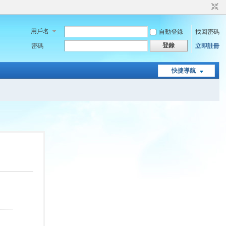
用戶名
自動登錄
找回密碼
登錄
密碼
立即註冊
快捷導航