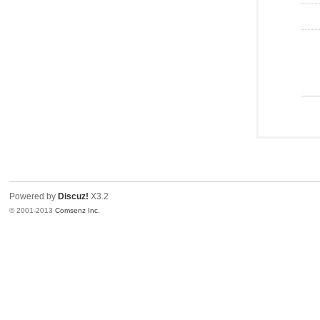
Powered by
Discuz!
X3.2
© 2001-2013
Comsenz Inc.