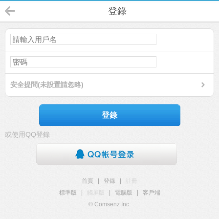
登錄
安全提問(未設置請忽略)
登錄
或使用QQ登錄
首頁
|
登錄
|
註冊
標準版
|
觸屏版
|
電腦版
|
客戶端
© Comsenz Inc.