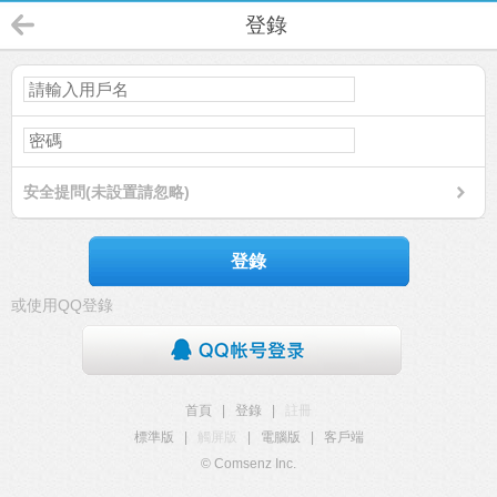
登錄
安全提問(未設置請忽略)
登錄
或使用QQ登錄
首頁
|
登錄
|
註冊
標準版
|
觸屏版
|
電腦版
|
客戶端
© Comsenz Inc.