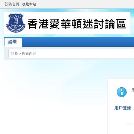
設為首頁
收藏本站
論壇
用戶登錄