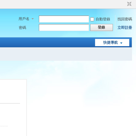
用戶名
自動登錄
找回密碼
登錄
密碼
立即註冊
快捷導航