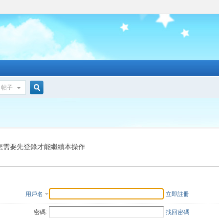
帖子
搜
索
您需要先登錄才能繼續本操作
用戶名
立即註冊
密碼:
找回密碼