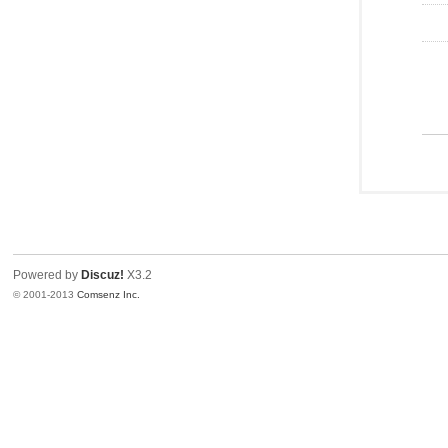
Powered by
Discuz!
X3.2
© 2001-2013
Comsenz Inc.