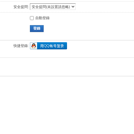
安全提問:
自動登錄
登錄
快捷登錄: