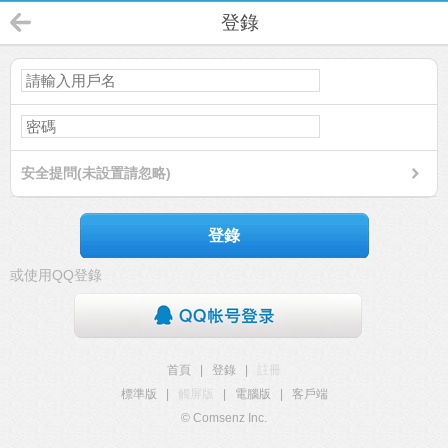
登錄
安全提問(未設置請忽略)
登錄
或使用QQ登錄
首頁
|
登錄
|
註冊
標準版
|
觸屏版
|
電腦版
|
客戶端
© Comsenz Inc.