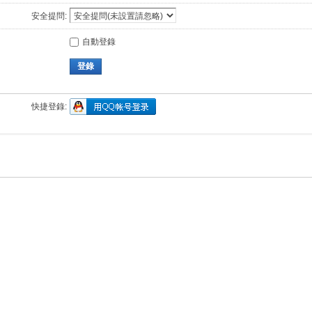
安全提問:
自動登錄
登錄
快捷登錄: