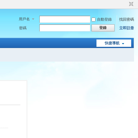
用戶名
自動登錄
找回密碼
登錄
密碼
立即註冊
快捷導航