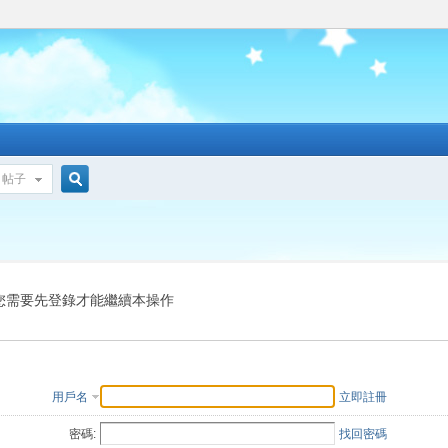
帖子
搜
索
您需要先登錄才能繼續本操作
用戶名
立即註冊
密碼:
找回密碼