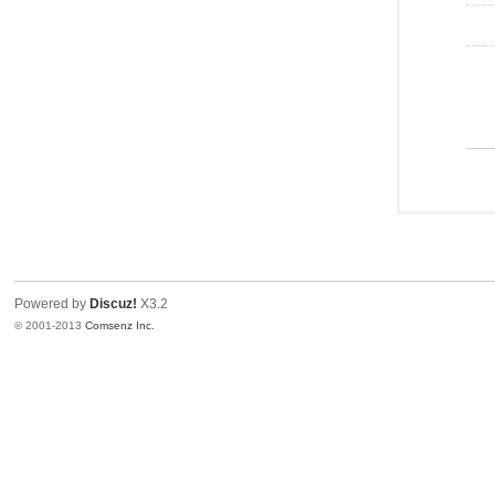
Powered by
Discuz!
X3.2
© 2001-2013
Comsenz Inc.