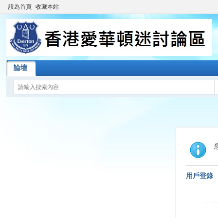
設為首頁
收藏本站
論壇
用戶登錄