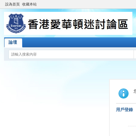
設為首頁
收藏本站
論壇
用戶登錄