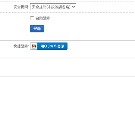
安全提問:
自動登錄
登錄
快捷登錄: