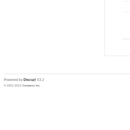
Powered by
Discuz!
X3.2
© 2001-2013
Comsenz Inc.