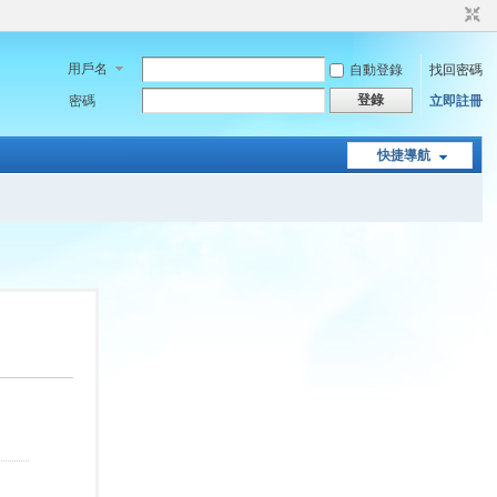
用戶名
自動登錄
找回密碼
登錄
密碼
立即註冊
快捷導航