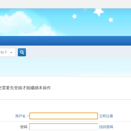
帖子
搜
索
您需要先登錄才能繼續本操作
用戶名
立即註冊
密碼:
找回密碼