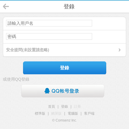
登錄
安全提問(未設置請忽略)
登錄
或使用QQ登錄
首頁
|
登錄
|
註冊
標準版
|
觸屏版
|
電腦版
|
客戶端
© Comsenz Inc.