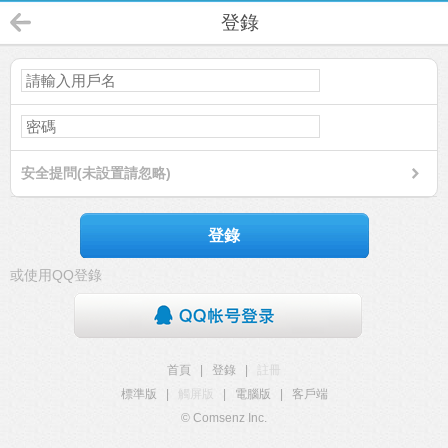
登錄
安全提問(未設置請忽略)
登錄
或使用QQ登錄
首頁
|
登錄
|
註冊
標準版
|
觸屏版
|
電腦版
|
客戶端
© Comsenz Inc.