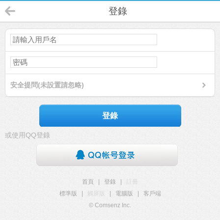
登錄
安全提問(未設置請忽略)
登錄
或使用QQ登錄
首頁
|
登錄
|
註冊
標準版
|
觸屏版
|
電腦版
|
客戶端
© Comsenz Inc.