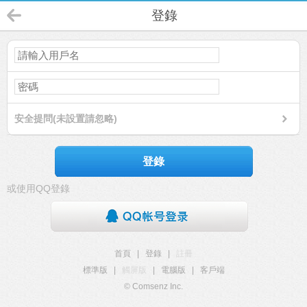
登錄
安全提問(未設置請忽略)
登錄
或使用QQ登錄
首頁
|
登錄
|
註冊
標準版
|
觸屏版
|
電腦版
|
客戶端
© Comsenz Inc.