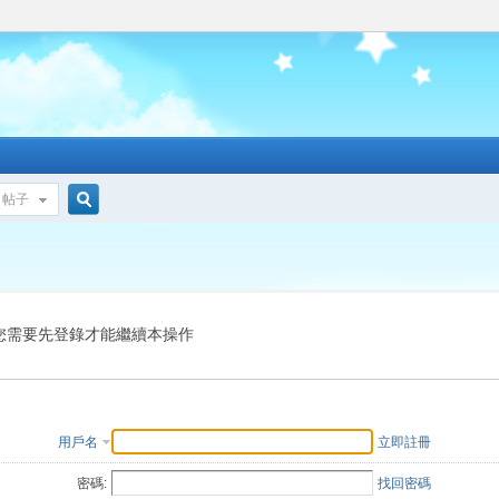
帖子
搜
索
您需要先登錄才能繼續本操作
用戶名
立即註冊
密碼:
找回密碼