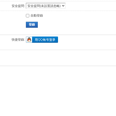
安全提問:
自動登錄
登錄
快捷登錄: