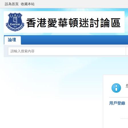
設為首頁
收藏本站
論壇
用戶登錄