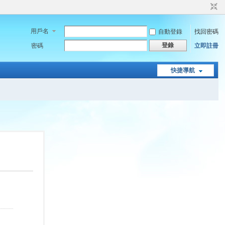
用戶名
自動登錄
找回密碼
登錄
密碼
立即註冊
快捷導航