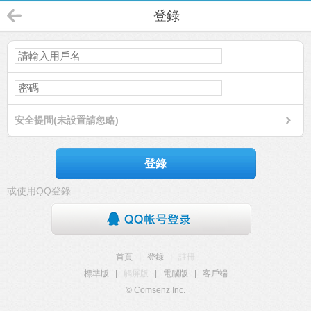
登錄
安全提問(未設置請忽略)
登錄
或使用QQ登錄
首頁
|
登錄
|
註冊
標準版
|
觸屏版
|
電腦版
|
客戶端
© Comsenz Inc.