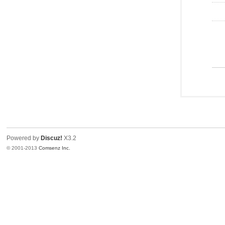
Powered by
Discuz!
X3.2
© 2001-2013
Comsenz Inc.