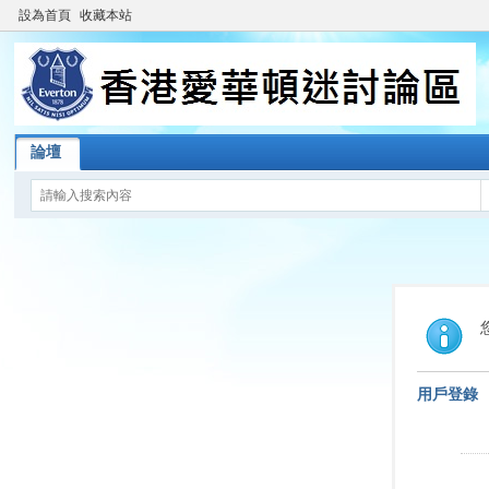
設為首頁
收藏本站
論壇
用戶登錄