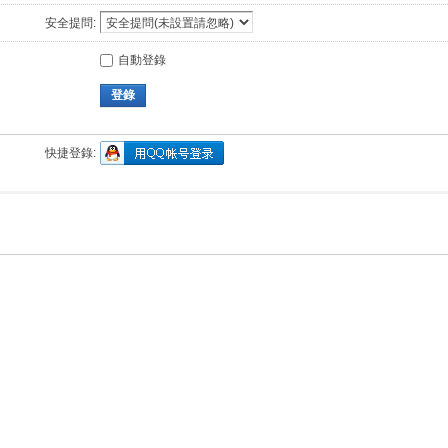
安全提問:
自動登錄
登錄
快捷登錄: