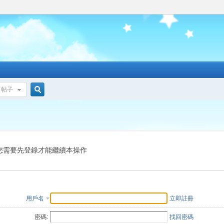
帖子
搜
索
您需要先登錄才能繼續本操作
用戶名
立即註冊
密碼:
找回密碼