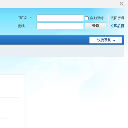
用戶名
自動登錄
找回密碼
登錄
密碼
立即註冊
快捷導航