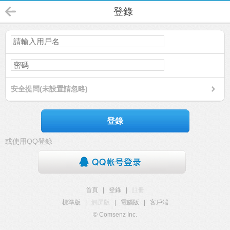
登錄
安全提問(未設置請忽略)
登錄
或使用QQ登錄
首頁
|
登錄
|
註冊
標準版
|
觸屏版
|
電腦版
|
客戶端
© Comsenz Inc.