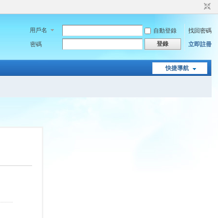
用戶名
自動登錄
找回密碼
登錄
密碼
立即註冊
快捷導航