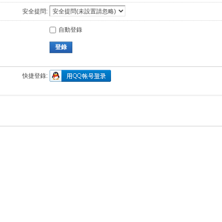
安全提問:
自動登錄
登錄
快捷登錄: