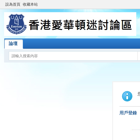
設為首頁
收藏本站
論壇
用戶登錄