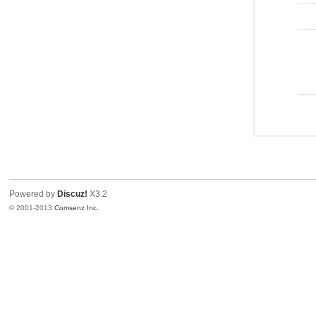
Powered by
Discuz!
X3.2
© 2001-2013
Comsenz Inc.