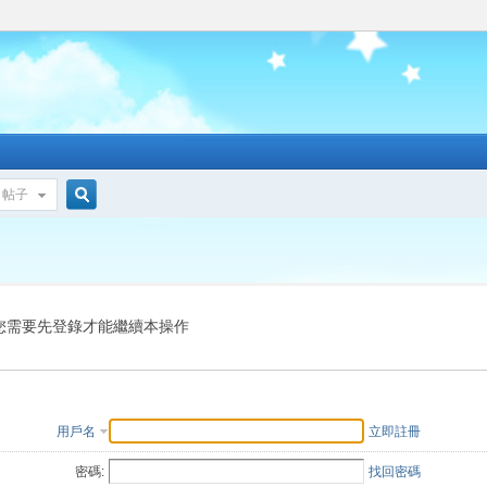
帖子
搜
索
您需要先登錄才能繼續本操作
用戶名
立即註冊
密碼:
找回密碼