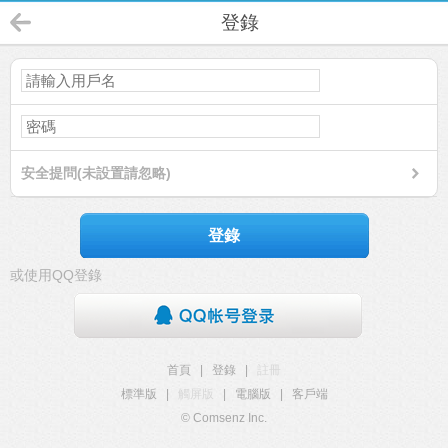
登錄
安全提問(未設置請忽略)
登錄
或使用QQ登錄
首頁
|
登錄
|
註冊
標準版
|
觸屏版
|
電腦版
|
客戶端
© Comsenz Inc.