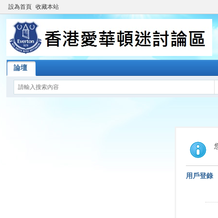
設為首頁
收藏本站
論壇
用戶登錄