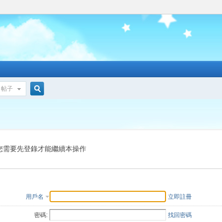
帖子
搜
索
您需要先登錄才能繼續本操作
用戶名
立即註冊
密碼:
找回密碼