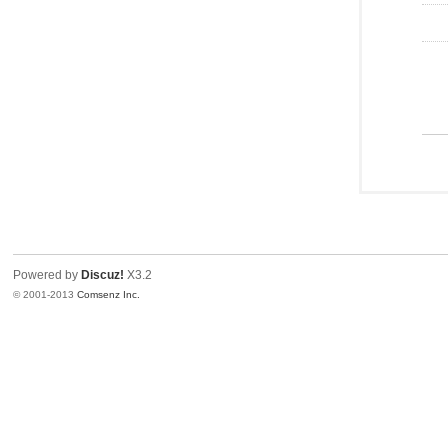
Powered by
Discuz!
X3.2
© 2001-2013
Comsenz Inc.