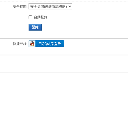
安全提問:
自動登錄
登錄
快捷登錄: