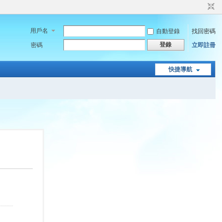
用戶名
自動登錄
找回密碼
登錄
密碼
立即註冊
快捷導航