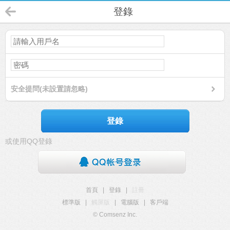
登錄
安全提問(未設置請忽略)
登錄
或使用QQ登錄
首頁
|
登錄
|
註冊
標準版
|
觸屏版
|
電腦版
|
客戶端
© Comsenz Inc.