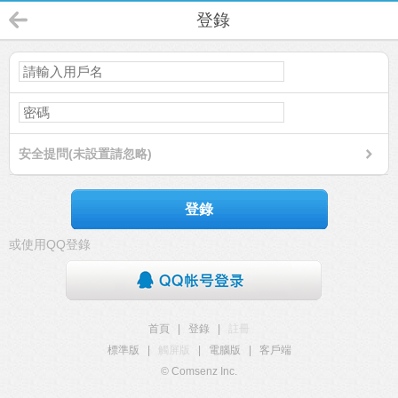
登錄
安全提問(未設置請忽略)
登錄
或使用QQ登錄
首頁
|
登錄
|
註冊
標準版
|
觸屏版
|
電腦版
|
客戶端
© Comsenz Inc.