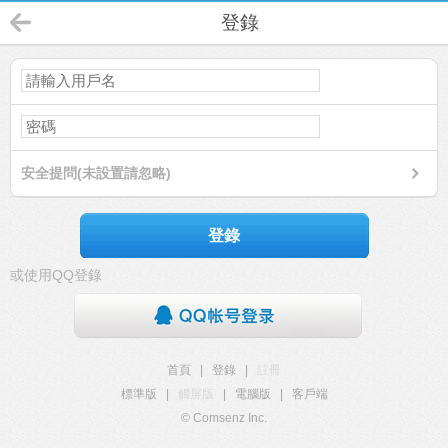
登錄
安全提問(未設置請忽略)
登錄
或使用QQ登錄
首頁
|
登錄
|
註冊
標準版
|
觸屏版
|
電腦版
|
客戶端
© Comsenz Inc.