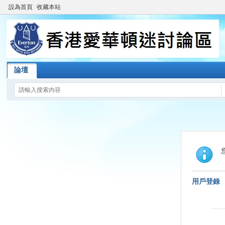
設為首頁
收藏本站
論壇
用戶登錄