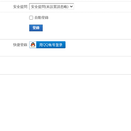
安全提問:
自動登錄
登錄
快捷登錄: