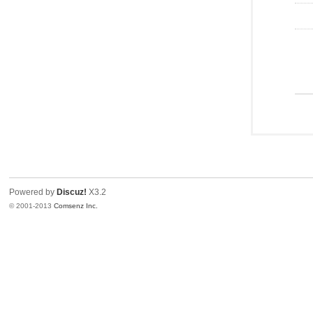
Powered by
Discuz!
X3.2
© 2001-2013
Comsenz Inc.