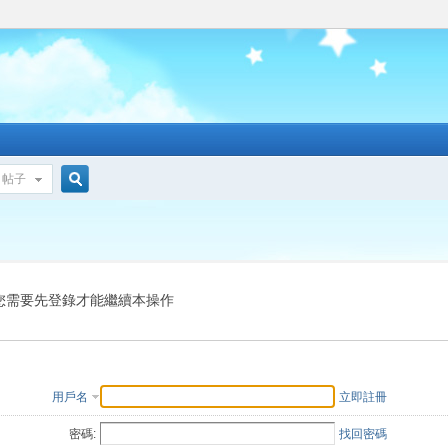
帖子
搜
索
您需要先登錄才能繼續本操作
用戶名
立即註冊
密碼:
找回密碼