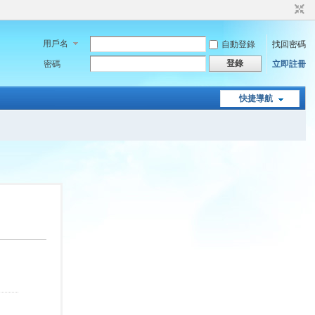
用戶名
自動登錄
找回密碼
登錄
密碼
立即註冊
快捷導航