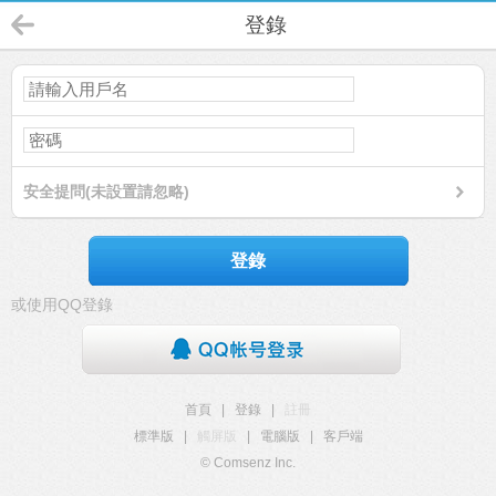
登錄
安全提問(未設置請忽略)
登錄
或使用QQ登錄
首頁
|
登錄
|
註冊
標準版
|
觸屏版
|
電腦版
|
客戶端
© Comsenz Inc.