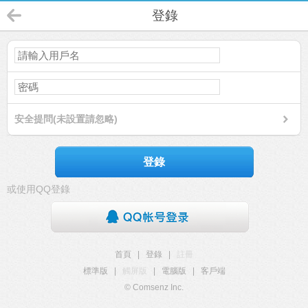
登錄
安全提問(未設置請忽略)
登錄
或使用QQ登錄
首頁
|
登錄
|
註冊
標準版
|
觸屏版
|
電腦版
|
客戶端
© Comsenz Inc.