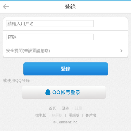
登錄
安全提問(未設置請忽略)
登錄
或使用QQ登錄
首頁
|
登錄
|
註冊
標準版
|
觸屏版
|
電腦版
|
客戶端
© Comsenz Inc.