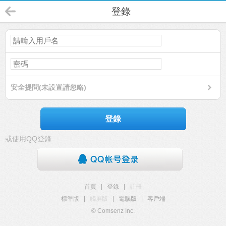
登錄
安全提問(未設置請忽略)
登錄
或使用QQ登錄
首頁
|
登錄
|
註冊
標準版
|
觸屏版
|
電腦版
|
客戶端
© Comsenz Inc.