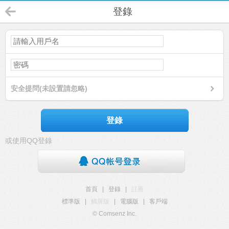
登錄
安全提問(未設置請忽略)
登錄
或使用QQ登錄
首頁
|
登錄
|
註冊
標準版
|
觸屏版
|
電腦版
|
客戶端
© Comsenz Inc.