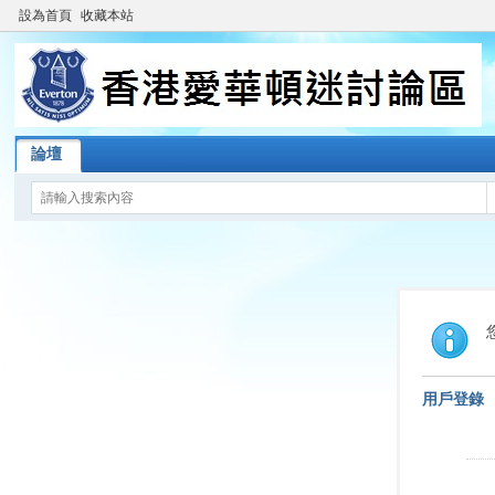
設為首頁
收藏本站
論壇
用戶登錄